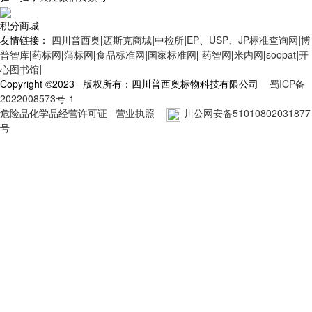
积分商城
友情链接：
四川普西奥
|
迈斯克商城
|
中检所
|
EP、USP、JP标准查询网
|
博
普智库
|
药标网
|
蒲标网
|
食品标准网
|
国家标准网
|
药智网
|
米内网
|
soopat
|
开
心图书馆
|
Copyright ©2023 版权所有：四川普西奥标物科技有限公司
蜀ICP备
2022008573号-1
危险品化学品经营许可证
营业执照
川公网安备51010802031877
号