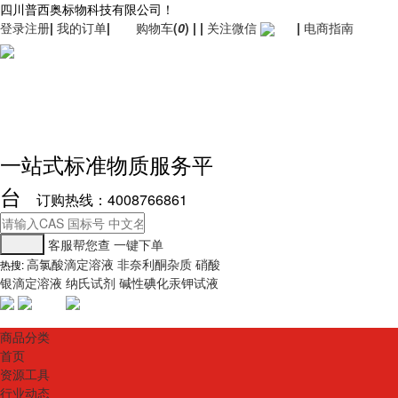
四川普西奥标物科技有限公司！
登录
注册
|
我的订单
|
购物车
(
0
)
|
|
关注微信
|
电商指南
一站式标准物质服务平
台
订购热线：4008766861
客服帮您查
一键下单
高氯酸滴定溶液
非奈利酮杂质
硝酸
热搜:
银滴定溶液
纳氏试剂
碱性碘化汞钾试液
商品分类
首页
资源工具
行业动态