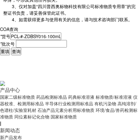
3
、仅对加盖
“
四川普西奥标物科技有限公司标准物质专用章
”
的完
整证书负责，请妥善保管此证书。
4
、如需获得更多与使用有关的信息，请与技术咨询部门联系。
COA查询
*
货号
*
批次号
重填
查询
产品中心
国家二级标准物质
药品检测标准品
药典标准溶液
标准物质/标准溶液
仪
器校准、检测用标准品
半导体行业检测用标准品
有机污染物
高纯溶剂/
色谱柱/实验室耗材
石油产品元素分析用标准物质
环境/食品/兽药检测标
准物质
同位素标记化合物
国家标准物质
|
新闻动态
新产品发布