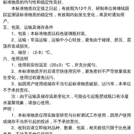
标准物质的均匀性和稳定性良好。
本标准物质自定值之日起，有效期为
12
个月。研制单位将继续跟
踪监测该标准物质的稳定性，有效期内如发生变化，将及时通知用
户。
五、包装、运输及储存条件
1
、
包装：本标准物质以棕色玻璃瓶封装。
2
、运输：常温运输，
运输中小心轻放，避免由于碰撞、挤压、震
荡所造成损失。
3
、储存：（
2-8
）℃
。
六、使用说明
1
、
使用前应恒温至（
20
±
3
）
℃，并充分摇匀。
2
、
本标准物质
开封后请尽快使用完毕，避免密封不严导致量值发
生变化，使用过程
避免
沾
污。
3
、如因用户使用或储存不当引起标准物质破损、
沾污等，本单位
不予承担责任。
注：由于运输及储存温差变化大，可能会引起瓶壁或瓶口有冷凝
水凝聚现象，请放心使用。
声明：
1
、本
标准物质
仅用实验室研究与分析测试工作使用，因用户使用
或储存不当所引起的投诉，不予承担责任。
2
、收到后请立即核对品种、数量、包装，相关赔偿只限于
比色液
本身，不涉及其他任何损失。