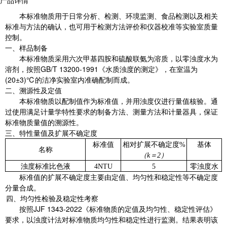
产品详情
本标准物质用于日常分析、检测、环境监测、食品检测以及相关
标准与方法的确认，也可用于检测方法评价和仪器校准等实验室质量
控制。
一、样品制备
本标准物质采用六次甲基四胺和硫酸联氨为溶质，以零浊度水为
溶剂，按照
GB/T 13200-1991
《水质浊度的测定》，
在室温为
(
20
±
3
)
℃的洁净实验室内准确配制而成。
二、溯源性及
定值
本标准物质
以
配制值
作为标准值
，
并用浊度仪进行量值
核验。通
过使用满足计量学特性要求的制备方法、测量方法和计量器具，保证
标准物质量值的溯源性。
三、特性量值及扩展不确定度
标准值
相对
扩展不确定度
%
基体
名称
（
k
＝
2
）
浊度标准比色液
4NTU
5
零浊度水
标准值的扩展不确定度主要由
定值
、均匀性和稳定性等不确定度
分量
合成。
四、均匀性检验及稳定性考察
按照
JJF 1343-2022
《标准物质的定值及均匀性、稳定性评估》
要求，以浊度计法对标准物质均匀性和稳定性进行监测。结果表明该