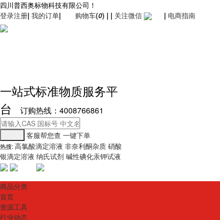
四川普西奥标物科技有限公司！
登录
注册
|
我的订单
|
购物车
(
0
)
|
|
关注微信
|
电商指南
一站式标准物质服务平
台
订购热线：4008766861
客服帮您查
一键下单
高氯酸滴定溶液
非奈利酮杂质
硝酸
热搜:
银滴定溶液
纳氏试剂
碱性碘化汞钾试液
商品分类
首页
资源工具
行业动态