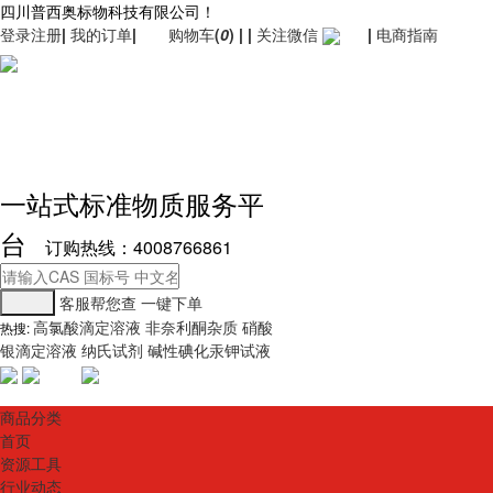
四川普西奥标物科技有限公司！
登录
注册
|
我的订单
|
购物车
(
0
)
|
|
关注微信
|
电商指南
一站式标准物质服务平
台
订购热线：4008766861
客服帮您查
一键下单
高氯酸滴定溶液
非奈利酮杂质
硝酸
热搜:
银滴定溶液
纳氏试剂
碱性碘化汞钾试液
商品分类
首页
资源工具
行业动态