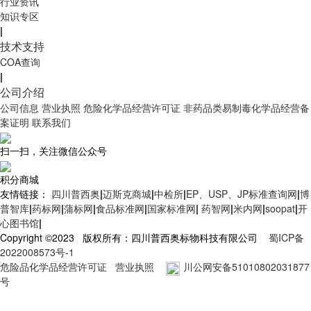
行业资讯
知识专区
|
技术支持
COA查询
|
公司介绍
公司信息
营业执照
危险化学品经营许可证
非药品类易制毒化学品经营备
案证明
联系我们
扫一扫，关注微信公众号
积分商城
友情链接：
四川普西奥
|
迈斯克商城
|
中检所
|
EP、USP、JP标准查询网
|
博
普智库
|
药标网
|
蒲标网
|
食品标准网
|
国家标准网
|
药智网
|
米内网
|
soopat
|
开
心图书馆
|
Copyright ©2023 版权所有：四川普西奥标物科技有限公司
蜀ICP备
2022008573号-1
危险品化学品经营许可证
营业执照
川公网安备51010802031877
号