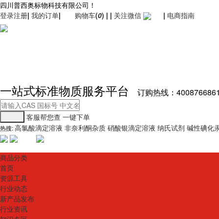
四川普西奥标物科技有限公司！
登录
注册
|
我的订单
|
购物车
(
0
)
|
|
关注微信
|
电商指南
一站式标准物质服务平台
订购热线：400876686
客服帮您查
一键下单
高氯酸滴定溶液
非奈利酮杂质
硝酸银滴定溶液
纳氏试剂
碱性碘化
热搜:
商品分类
首页
资源工具
行业动态
新产品发布
行业资讯